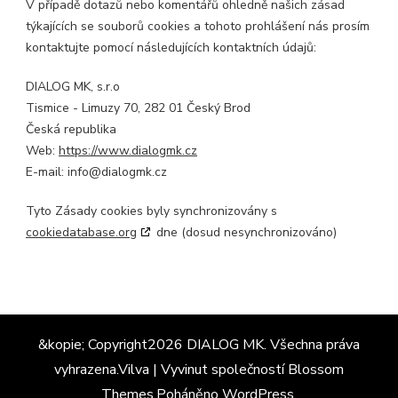
V případě dotazů nebo komentářů ohledně našich zásad
týkajících se souborů cookies a tohoto prohlášení nás prosím
kontaktujte pomocí následujících kontaktních údajů:
DIALOG MK, s.r.o
Tismice - Limuzy 70, 282 01 Český Brod
Česká republika
Web:
https://www.dialogmk.cz
E-mail:
info@
dialogmk.cz
Tyto Zásady cookies byly synchronizovány s
cookiedatabase.org
dne (dosud nesynchronizováno)
&kopie; Copyright2026
DIALOG MK
. Všechna práva
vyhrazena.
Vilva | Vyvinut společností
Blossom
Themes
.Poháněno
WordPress
.