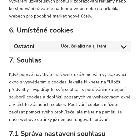
vytváření uživatelských profilů k zobrazování reklamy nebo
ke sledování uživatele na tomto webu nebo na několika
webech pro podobné marketingové účely.
6. Umístěné cookies
Ostatní
Účel čekající na zjištění
Consent
to
7. Souhlas
service
ostatní
Když poprvé navštívíte náš web, ukážeme vám vyskakovací
okno s vysvětlením o cookies. Jakmile kliknete na "Uložit
předvolby", vyjadřujete svůj souhlas s používáním kategorií
souborů cookies a doplňků popsaných ve vyskakovacím okně
a v těchto Zásadách cookies. Používání cookies můžete
zakázat pomocí svého prohlížeče, ale mějte na paměti, že
naše webové stránky již nemusí fungovat správně.
7.1 Správa nastavení souhlasu